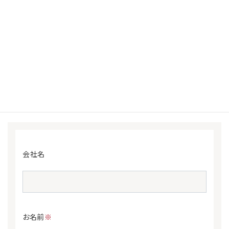
お問い合わせの内容にもよりますが、３営業日以内に必ず
ご返答いたします。
万一３営業日経っても返答がない場合はご返信や入力頂
いたメールアドレスが間違っている場合がございますので
【0120-60-1010】までお問い合わせください。
※
印は必須項目となっておりますので、必ずご入力いただき
ますようお願い申し上げます。
会社名
お名前
※